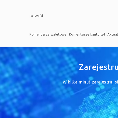
powrót
Komentarze walutowe
Komentarze kantor.pl
Aktual
Zarejestr
W kilka minut zarejestruj 