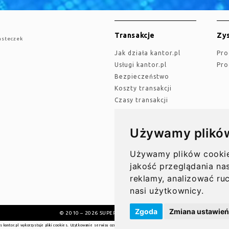
Transakcje
Zys
asteczek
jak działa kantor.pl
Pr
Usługi kantor.pl
Pr
Bezpieczeństwo
Koszty transakcji
Czasy transakcji
Używamy plikó
Przelewy
Akt
Przelewy w Polsce
Używamy plików cookie 
Op
Rachunki bankowe
jakość przeglądania nas
Koszty przelewów
reklamy, analizować ru
Czasy przelewów
nasi użytkownicy.
Zgoda
Zmiana ustawień
© 2010 – 2026 SUPER GRUPA PL Sp. z o.o.
s kantor.pl wykorzystuje pliki cookies. Użytkowanie serwisu oznacza zgodę na wykorzystywanie plików cookie. Więcej informac