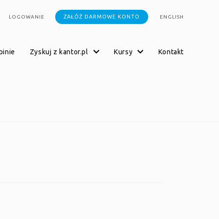
ZAŁÓŻ DARMOWE KONTO
LOGOWANIE
ENGLISH
opinie
zyskuj z kantor.pl
kursy
kontakt