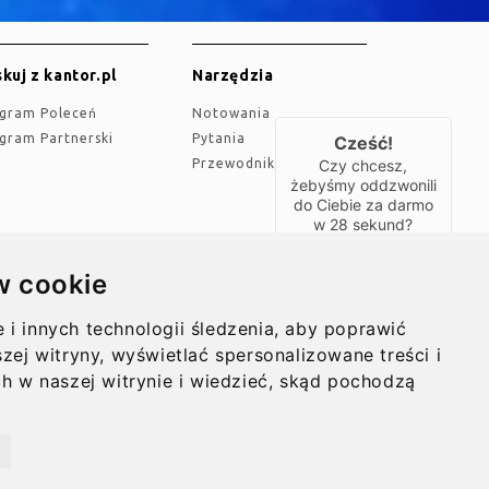
kuj z kantor.pl
Narzędzia
ogram Poleceń
Notowania
ogram Partnerski
Pytania
Cześć!
Czy chcesz,
Przewodnik
żebyśmy oddzwonili
do Ciebie za darmo
w
28
sekund?
TAK
w cookie
ualności
O nas
i innych technologii śledzenia, aby poprawić
inie
Kontakt
zej witryny, wyświetlać spersonalizowane treści i
ch w naszej witrynie i wiedzieć, skąd pochodzą
ji
tutaj