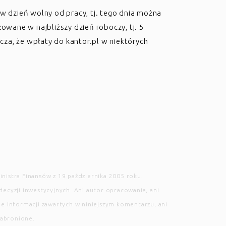
 w dzień wolny od pracy, tj. tego dnia można
zowane w najbliższy dzień roboczy, tj. 5
za, że wpłaty do kantor.pl w niektórych
nistra Finansów z 19 października 2005 roku.
yzji inwestycyjnych. Ani autor opracowania, ani
wie informacji zawartych w niniejszym komentarzu, ani
zabronione.