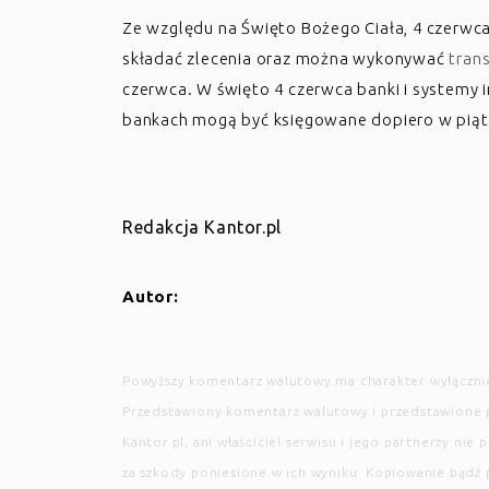
Ze względu na Święto Bożego Ciała, 4 czerwc
składać zlecenia oraz można wykonywać
tran
czerwca. W święto 4 czerwca banki i systemy 
bankach mogą być księgowane dopiero w piątek
Redakcja Kantor.pl
Autor:
Powyższy komentarz walutowy ma charakter wyłącznie
Przedstawiony komentarz walutowy i przedstawione 
Kantor.pl, ani właściciel serwisu i jego partnerzy n
za szkody poniesione w ich wyniku. Kopiowanie bądź 