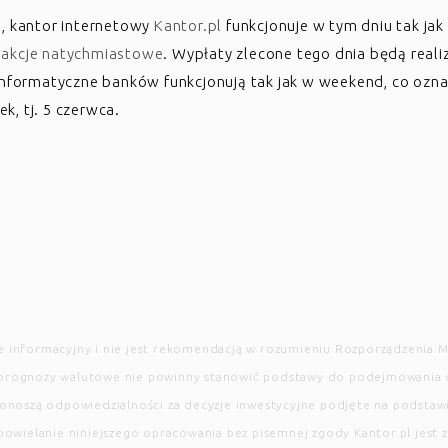
a, kantor internetowy
Kantor.pl
funkcjonuje w tym dniu tak jak
sakcje natychmiastowe
. Wypłaty zlecone tego dnia będą reali
informatyczne banków funkcjonują tak jak w weekend, co oznac
, tj. 5 czerwca.
 informacyjny i nie jest rekomendacją w rozumieniu Rozporządzenia Mi
prognozy walutowe nie powinny stanowić podstawy do podejmowania dec
ie ponoszą odpowiedzialności za decyzje inwestycyjne podjęte na podsta
powielanie niniejszego opracowania bez pisemnej zgody Kantor.pl jest 