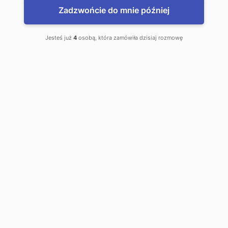
USD tego dnia oraz przelewy międzynarodowe
Zadzwońcie do mnie później
wykonane od 4 października do 8 października, mogą
być realizowane z jednodniowym opóźnieniem.
Przepraszamy za powstałe utrudnienia.
Jesteś już
4
osobą, która zamówiła dzisiaj rozmowę
pozdrawiamy,
Zespół kantor.pl
Autor:
Powyższy komentarz walutowy ma charakter wyłącznie informacyjny
i nie jest rekomendacją w rozumieniu Rozporządzenia Ministra
Finansów z 19 października 2005 roku. Przedstawiony komentarz
walutowy i przedstawione prognozy walutowe nie powinny
stanowić podstawy do podejmowania decyzji inwestycyjnych. Ani
autor opracowania, ani Kantor.pl, ani właściciel serwisu i jego