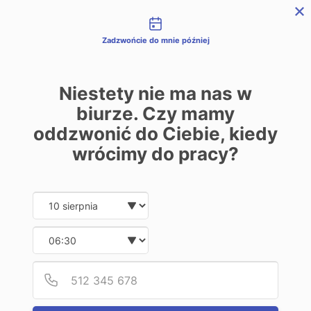
Możliwości kontaktu
REJESTRACJA
LOGOWANIE
ENGLISH
Zadzwońcie do mnie później
Niestety nie ma nas w
biurze. Czy mamy
Aktualności
oddzwonić do Ciebie, kiedy
wrócimy do pracy?
8 października - święto w USA
Date and time slection for sch
Wybierz datę
2018-10-04
Wybierz godzinę
Szanowni Państwo,
Podaj
Numer
Ze względu na święto państwowe Dzień Kolumba w
USA w dniu 8 października, transakcje wymiany waluty