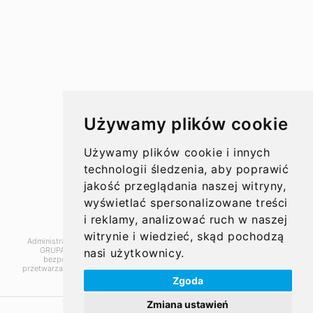
Koszty przelewów
Czasy przelewów
Aktualności
Używamy plików cookie
Opinie
Używamy plików cookie i innych
technologii śledzenia, aby poprawić
jakość przeglądania naszej witryny,
wyświetlać spersonalizowane treści
O nas
i reklamy, analizować ruch w naszej
witrynie i wiedzieć, skąd pochodzą
Administratorem danych, które tu wpisujesz będziemy My, czyli: SUPER
Kontakt
GRUPA PL Sp. z o.o.. Dane będą przetwarzane w celu marketingu
nasi użytkownicy.
bezpośredniego naszych produktów i usług. Podstawą prawną
przetwarzania jest uzasadniony interes Administratora.
Więcej szczegółów
Zgoda
© 2010 – 2026 SUPER GRUPA PL Sp. z o.o.
Zmiana ustawień
Serwis kantor.pl wykorzystuje pliki cookies. Użytkowanie serwisu oznacza zgodę na wykorzystywanie plików cookie. Więcej